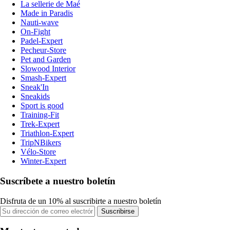
La sellerie de Maé
Made in Paradis
Nauti-wave
On-Fight
Padel-Expert
Pecheur-Store
Pet and Garden
Slowood Interior
Smash-Expert
Sneak'In
Sneakids
Sport is good
Training-Fit
Trek-Expert
Triathlon-Expert
TripNBikers
Vélo-Store
Winter-Expert
Suscríbete a nuestro boletín
Disfruta de un 10% al suscribirte a nuestro boletín
Suscribirse