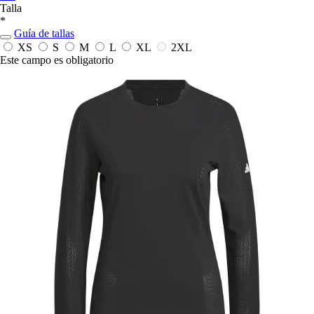
Talla
*
Guía de tallas
XS
S
M
L
XL
2XL
Este campo es obligatorio