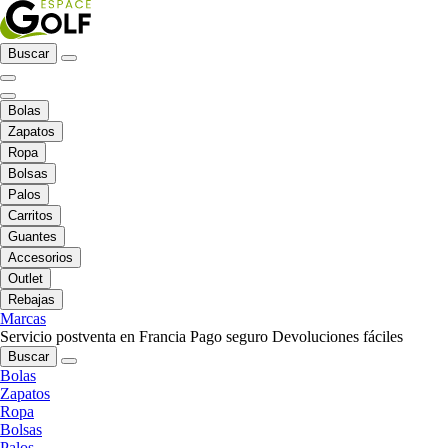
Buscar
Bolas
Zapatos
Ropa
Bolsas
Palos
Carritos
Guantes
Accesorios
Outlet
Rebajas
Marcas
Servicio postventa en Francia
Pago seguro
Devoluciones fáciles
Buscar
Bolas
Zapatos
Ropa
Bolsas
Palos