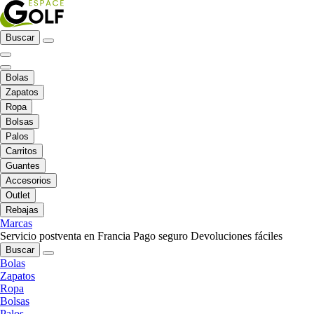
Buscar
Bolas
Zapatos
Ropa
Bolsas
Palos
Carritos
Guantes
Accesorios
Outlet
Rebajas
Marcas
Servicio postventa en Francia
Pago seguro
Devoluciones fáciles
Buscar
Bolas
Zapatos
Ropa
Bolsas
Palos