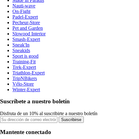
Made in Paradis
Nauti-wave
On-Fight
Padel-Expert
Pecheur-Store
Pet and Garden
Slowood Interior
Smash-Expert
Sneak'In
Sneakids
Sport is good
Training-Fit
Trek-Expert
Triathlon-Expert
TripNBikers
Vélo-Store
Winter-Expert
Suscríbete a nuestro boletín
Disfruta de un 10% al suscribirte a nuestro boletín
Suscribirse
Mantente conectado