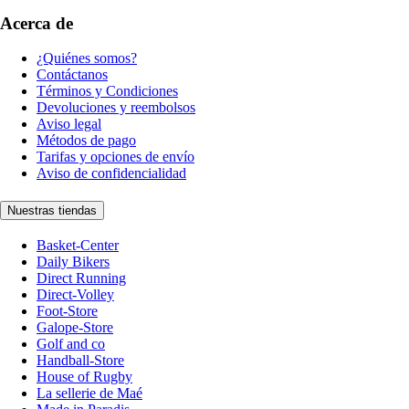
Acerca de
¿Quiénes somos?
Contáctanos
Términos y Condiciones
Devoluciones y reembolsos
Aviso legal
Métodos de pago
Tarifas y opciones de envío
Aviso de confidencialidad
Nuestras tiendas
Basket-Center
Daily Bikers
Direct Running
Direct-Volley
Foot-Store
Galope-Store
Golf and co
Handball-Store
House of Rugby
La sellerie de Maé