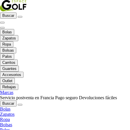
Buscar
Bolas
Zapatos
Ropa
Bolsas
Palos
Carritos
Guantes
Accesorios
Outlet
Rebajas
Marcas
Servicio postventa en Francia
Pago seguro
Devoluciones fáciles
Buscar
Bolas
Zapatos
Ropa
Bolsas
Palos