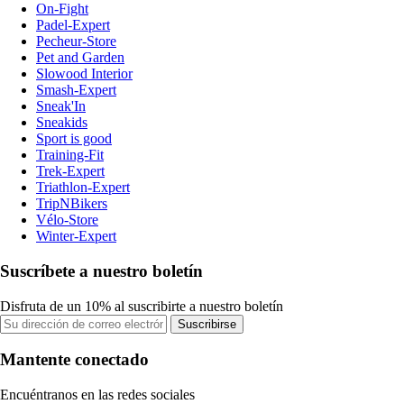
On-Fight
Padel-Expert
Pecheur-Store
Pet and Garden
Slowood Interior
Smash-Expert
Sneak'In
Sneakids
Sport is good
Training-Fit
Trek-Expert
Triathlon-Expert
TripNBikers
Vélo-Store
Winter-Expert
Suscríbete a nuestro boletín
Disfruta de un 10% al suscribirte a nuestro boletín
Suscribirse
Mantente conectado
Encuéntranos en las redes sociales