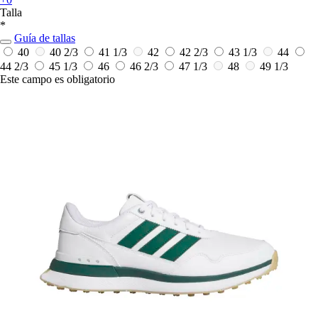
Talla
*
Guía de tallas
40
40 2/3
41 1/3
42
42 2/3
43 1/3
44
44 2/3
45 1/3
46
46 2/3
47 1/3
48
49 1/3
Este campo es obligatorio