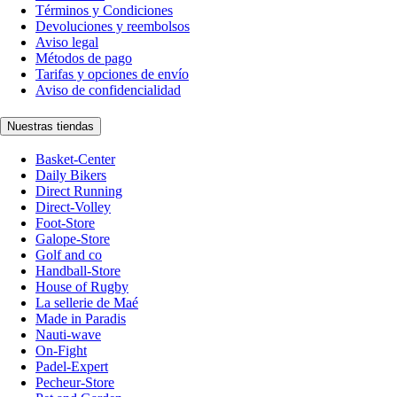
Términos y Condiciones
Devoluciones y reembolsos
Aviso legal
Métodos de pago
Tarifas y opciones de envío
Aviso de confidencialidad
Nuestras tiendas
Basket-Center
Daily Bikers
Direct Running
Direct-Volley
Foot-Store
Galope-Store
Golf and co
Handball-Store
House of Rugby
La sellerie de Maé
Made in Paradis
Nauti-wave
On-Fight
Padel-Expert
Pecheur-Store