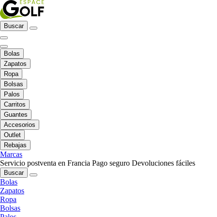
Buscar
Bolas
Zapatos
Ropa
Bolsas
Palos
Carritos
Guantes
Accesorios
Outlet
Rebajas
Marcas
Servicio postventa en Francia
Pago seguro
Devoluciones fáciles
Buscar
Bolas
Zapatos
Ropa
Bolsas
Palos