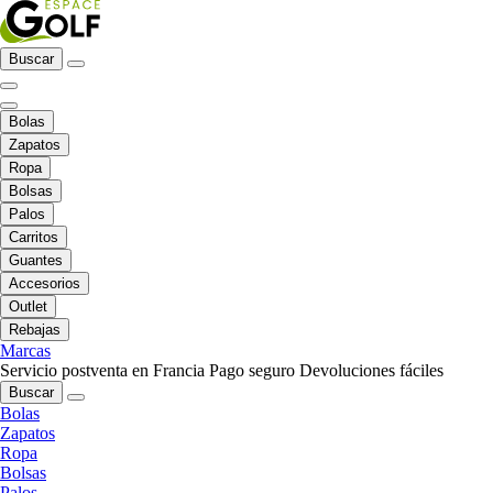
Buscar
Bolas
Zapatos
Ropa
Bolsas
Palos
Carritos
Guantes
Accesorios
Outlet
Rebajas
Marcas
Servicio postventa en Francia
Pago seguro
Devoluciones fáciles
Buscar
Bolas
Zapatos
Ropa
Bolsas
Palos