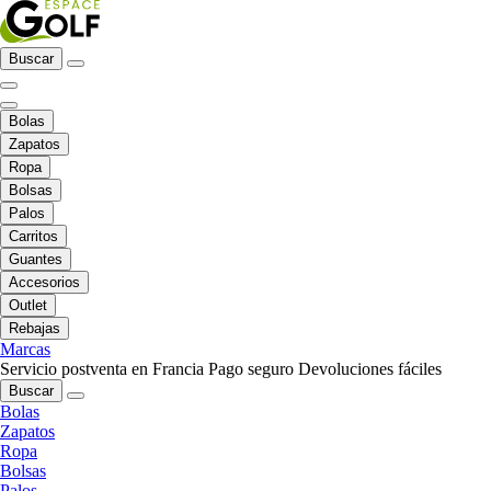
Buscar
Bolas
Zapatos
Ropa
Bolsas
Palos
Carritos
Guantes
Accesorios
Outlet
Rebajas
Marcas
Servicio postventa en Francia
Pago seguro
Devoluciones fáciles
Buscar
Bolas
Zapatos
Ropa
Bolsas
Palos