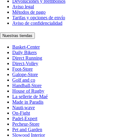
Devoluciones y reembolsos
Aviso legal
Métodos de pago
Tarifas y opciones de envío
Aviso de confidencialidad
Nuestras tiendas
Basket-Center
Daily Bikers
Direct Running
Direct-Volley
Foot-Store
Galope-Store
Golf and co
Handball-Store
House of Rugby
La sellerie de Maé
Made in Paradis
Nauti-wave
On-Fight
Padel-Expert
Pecheur-Store
Pet and Garden
Slowood Interior