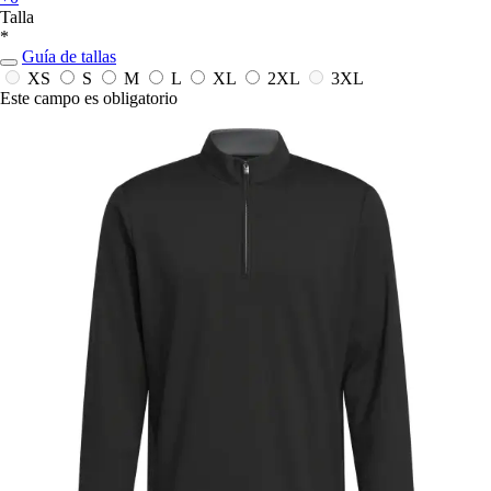
Talla
*
Guía de tallas
XS
S
M
L
XL
2XL
3XL
Este campo es obligatorio