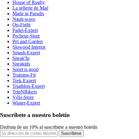
House of Rugby
La sellerie de Maé
Made in Paradis
Nauti-wave
On-Fight
Padel-Expert
Pecheur-Store
Pet and Garden
Slowood Interior
Smash-Expert
Sneak'In
Sneakids
Sport is good
Training-Fit
Trek-Expert
Triathlon-Expert
TripNBikers
Vélo-Store
Winter-Expert
Suscríbete a nuestro boletín
Disfruta de un 10% al suscribirte a nuestro boletín
Suscribirse