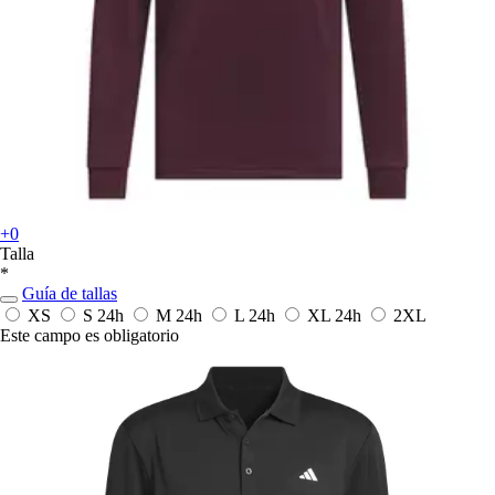
+0
Talla
*
Guía de tallas
XS
S
24h
M
24h
L
24h
XL
24h
2XL
Este campo es obligatorio