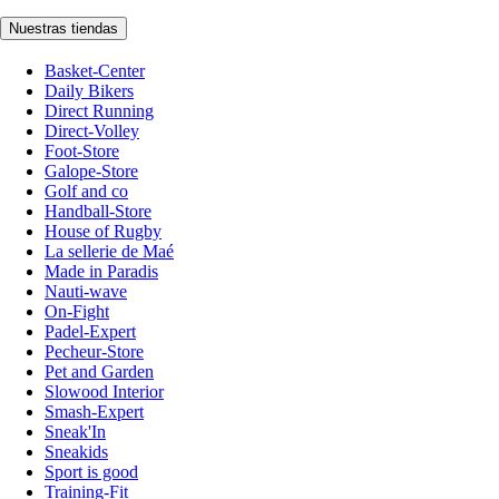
Nuestras tiendas
Basket-Center
Daily Bikers
Direct Running
Direct-Volley
Foot-Store
Galope-Store
Golf and co
Handball-Store
House of Rugby
La sellerie de Maé
Made in Paradis
Nauti-wave
On-Fight
Padel-Expert
Pecheur-Store
Pet and Garden
Slowood Interior
Smash-Expert
Sneak'In
Sneakids
Sport is good
Training-Fit