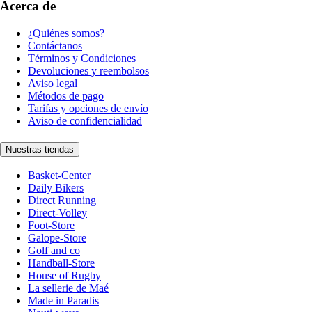
Acerca de
¿Quiénes somos?
Contáctanos
Términos y Condiciones
Devoluciones y reembolsos
Aviso legal
Métodos de pago
Tarifas y opciones de envío
Aviso de confidencialidad
Nuestras tiendas
Basket-Center
Daily Bikers
Direct Running
Direct-Volley
Foot-Store
Galope-Store
Golf and co
Handball-Store
House of Rugby
La sellerie de Maé
Made in Paradis