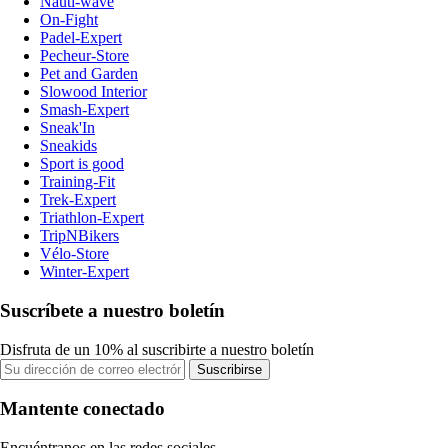
Nauti-wave
On-Fight
Padel-Expert
Pecheur-Store
Pet and Garden
Slowood Interior
Smash-Expert
Sneak'In
Sneakids
Sport is good
Training-Fit
Trek-Expert
Triathlon-Expert
TripNBikers
Vélo-Store
Winter-Expert
Suscríbete a nuestro boletín
Disfruta de un 10% al suscribirte a nuestro boletín
Suscribirse
Mantente conectado
Encuéntranos en las redes sociales