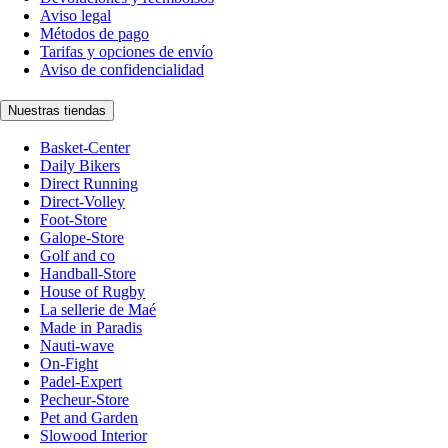
Aviso legal
Métodos de pago
Tarifas y opciones de envío
Aviso de confidencialidad
Nuestras tiendas
Basket-Center
Daily Bikers
Direct Running
Direct-Volley
Foot-Store
Galope-Store
Golf and co
Handball-Store
House of Rugby
La sellerie de Maé
Made in Paradis
Nauti-wave
On-Fight
Padel-Expert
Pecheur-Store
Pet and Garden
Slowood Interior