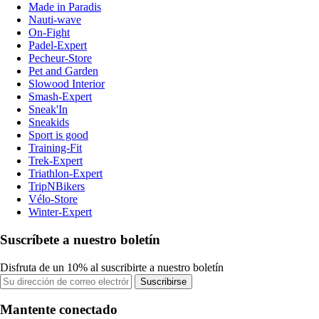
Made in Paradis
Nauti-wave
On-Fight
Padel-Expert
Pecheur-Store
Pet and Garden
Slowood Interior
Smash-Expert
Sneak'In
Sneakids
Sport is good
Training-Fit
Trek-Expert
Triathlon-Expert
TripNBikers
Vélo-Store
Winter-Expert
Suscríbete a nuestro boletín
Disfruta de un 10% al suscribirte a nuestro boletín
Suscribirse
Mantente conectado