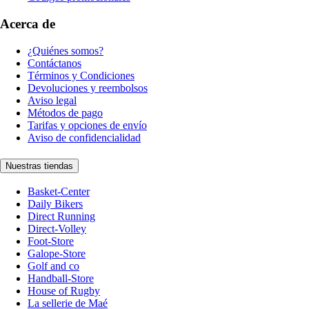
Acerca de
¿Quiénes somos?
Contáctanos
Términos y Condiciones
Devoluciones y reembolsos
Aviso legal
Métodos de pago
Tarifas y opciones de envío
Aviso de confidencialidad
Nuestras tiendas
Basket-Center
Daily Bikers
Direct Running
Direct-Volley
Foot-Store
Galope-Store
Golf and co
Handball-Store
House of Rugby
La sellerie de Maé