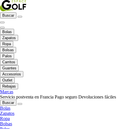
Buscar
Bolas
Zapatos
Ropa
Bolsas
Palos
Carritos
Guantes
Accesorios
Outlet
Rebajas
Marcas
Servicio postventa en Francia
Pago seguro
Devoluciones fáciles
Buscar
Bolas
Zapatos
Ropa
Bolsas
Palos