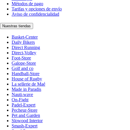
Métodos de pago
Tarifas y opciones de envío
Aviso de confidencialidad
Nuestras tiendas
Basket-Center
Daily Bikers
Direct Running
Direct-Volley
Foot-Store
Galope-Store
Golf and co
Handball-Store
House of Rugby
La sellerie de Maé
Made in Paradis
Nauti-wave
On-Fight
Padel-Expert
Pecheur-Store
Pet and Garden
Slowood Interior
Smash-Expert