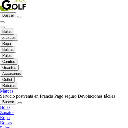
Buscar
Bolas
Zapatos
Ropa
Bolsas
Palos
Carritos
Guantes
Accesorios
Outlet
Rebajas
Marcas
Servicio postventa en Francia
Pago seguro
Devoluciones fáciles
Buscar
Bolas
Zapatos
Ropa
Bolsas
Palos