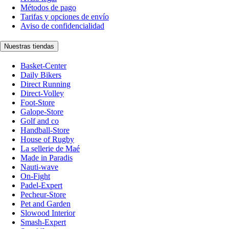
Métodos de pago
Tarifas y opciones de envío
Aviso de confidencialidad
Nuestras tiendas
Basket-Center
Daily Bikers
Direct Running
Direct-Volley
Foot-Store
Galope-Store
Golf and co
Handball-Store
House of Rugby
La sellerie de Maé
Made in Paradis
Nauti-wave
On-Fight
Padel-Expert
Pecheur-Store
Pet and Garden
Slowood Interior
Smash-Expert