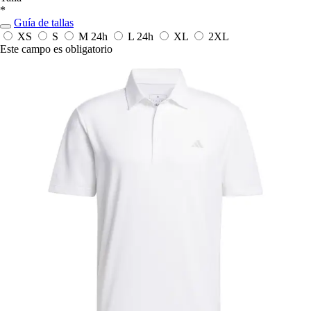
*
Guía de tallas
XS
S
M
24h
L
24h
XL
2XL
Este campo es obligatorio