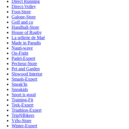
Direct Running
Direct-Volley
Foot-Store
Galope-Store
Golf and co
Handball-Store
House of Rugby
La sellerie de Maé
Made in Paradis
Nauti-wave
On-Fight
Padel-Expert
Pecheur-Store
Pet and Garden
Slowood Interior
Smash-Expert
Sneak'In
Sneakids
Sport is good
Training-Fit
Trek-Expert
Triathlon-Expert
TripNBikers
Vélo-Store
Winter-Expert