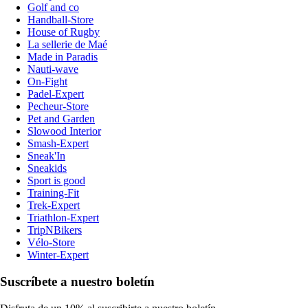
Golf and co
Handball-Store
House of Rugby
La sellerie de Maé
Made in Paradis
Nauti-wave
On-Fight
Padel-Expert
Pecheur-Store
Pet and Garden
Slowood Interior
Smash-Expert
Sneak'In
Sneakids
Sport is good
Training-Fit
Trek-Expert
Triathlon-Expert
TripNBikers
Vélo-Store
Winter-Expert
Suscríbete a nuestro boletín