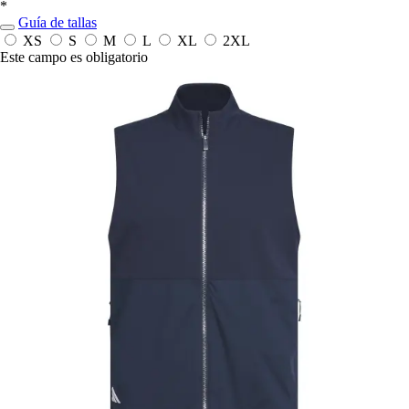
*
Guía de tallas
XS
S
M
L
XL
2XL
Este campo es obligatorio