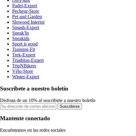
On-Fight
Padel-Expert
Pecheur-Store
Pet and Garden
Slowood Interior
Smash-Expert
Sneak'In
Sneakids
Sport is good
Training-Fit
Trek-Expert
Triathlon-Expert
TripNBikers
Vélo-Store
Winter-Expert
Suscríbete a nuestro boletín
Disfruta de un 10% al suscribirte a nuestro boletín
Suscribirse
Mantente conectado
Encuéntranos en las redes sociales