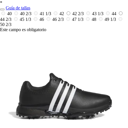
*
Guía de tallas
40
40 2/3
41 1/3
42
42 2/3
43 1/3
44
44 2/3
45 1/3
46
46 2/3
47 1/3
48
49 1/3
50 2/3
Este campo es obligatorio