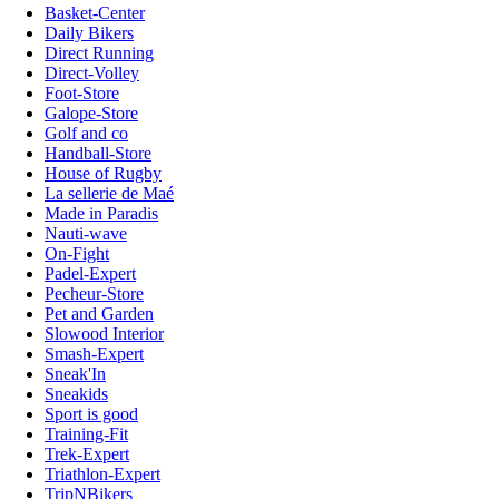
Basket-Center
Daily Bikers
Direct Running
Direct-Volley
Foot-Store
Galope-Store
Golf and co
Handball-Store
House of Rugby
La sellerie de Maé
Made in Paradis
Nauti-wave
On-Fight
Padel-Expert
Pecheur-Store
Pet and Garden
Slowood Interior
Smash-Expert
Sneak'In
Sneakids
Sport is good
Training-Fit
Trek-Expert
Triathlon-Expert
TripNBikers