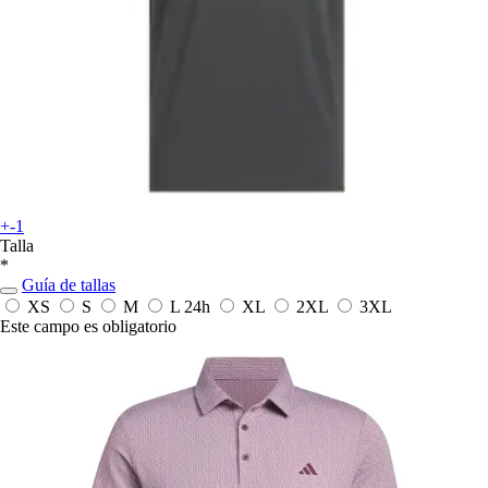
+-1
Talla
*
Guía de tallas
XS
S
M
L
24h
XL
2XL
3XL
Este campo es obligatorio