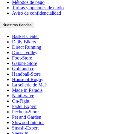
Métodos de pago
Tarifas y opciones de envío
Aviso de confidencialidad
Nuestras tiendas
Basket-Center
Daily Bikers
Direct Running
Direct-Volley
Foot-Store
Galope-Store
Golf and co
Handball-Store
House of Rugby
La sellerie de Maé
Made in Paradis
Nauti-wave
On-Fight
Padel-Expert
Pecheur-Store
Pet and Garden
Slowood Interior
Smash-Expert
Sneak'In