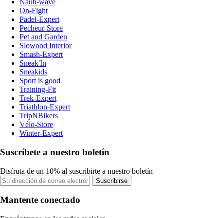
Nauti-wave
On-Fight
Padel-Expert
Pecheur-Store
Pet and Garden
Slowood Interior
Smash-Expert
Sneak'In
Sneakids
Sport is good
Training-Fit
Trek-Expert
Triathlon-Expert
TripNBikers
Vélo-Store
Winter-Expert
Suscríbete a nuestro boletín
Disfruta de un 10% al suscribirte a nuestro boletín
Suscribirse
Mantente conectado