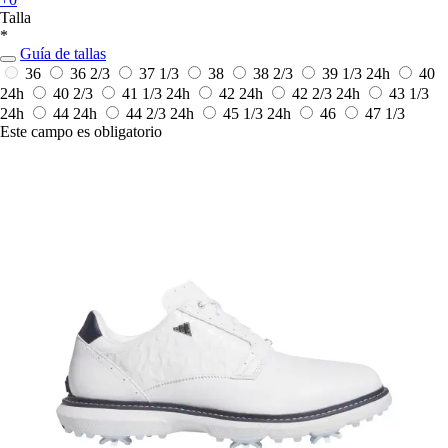
Talla
*
Guía de tallas
36
36 2/3
37 1/3
38
38 2/3
39 1/3
24h
40
24h
40 2/3
41 1/3
24h
42
24h
42 2/3
24h
43 1/3
24h
44
24h
44 2/3
24h
45 1/3
24h
46
47 1/3
Este campo es obligatorio