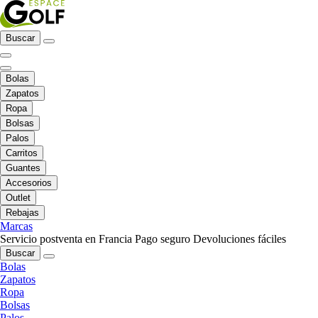
Buscar
Bolas
Zapatos
Ropa
Bolsas
Palos
Carritos
Guantes
Accesorios
Outlet
Rebajas
Marcas
Servicio postventa en Francia
Pago seguro
Devoluciones fáciles
Buscar
Bolas
Zapatos
Ropa
Bolsas
Palos