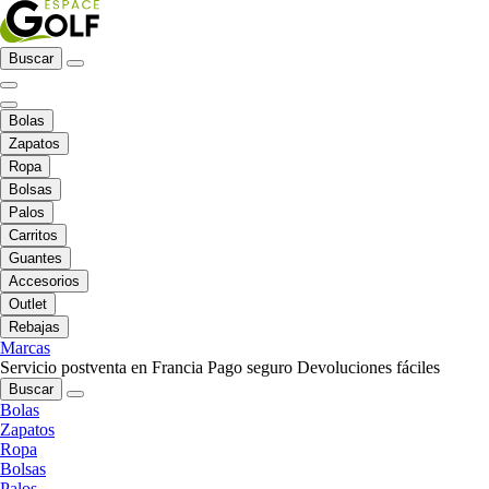
Buscar
Bolas
Zapatos
Ropa
Bolsas
Palos
Carritos
Guantes
Accesorios
Outlet
Rebajas
Marcas
Servicio postventa en Francia
Pago seguro
Devoluciones fáciles
Buscar
Bolas
Zapatos
Ropa
Bolsas
Palos