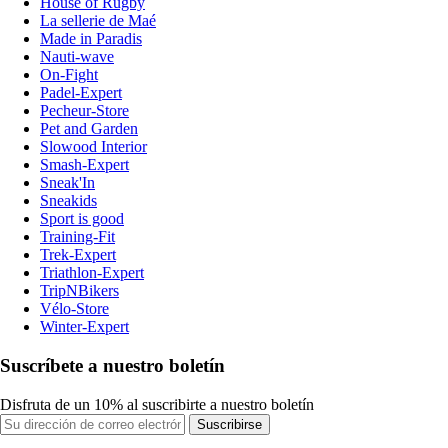
House of Rugby
La sellerie de Maé
Made in Paradis
Nauti-wave
On-Fight
Padel-Expert
Pecheur-Store
Pet and Garden
Slowood Interior
Smash-Expert
Sneak'In
Sneakids
Sport is good
Training-Fit
Trek-Expert
Triathlon-Expert
TripNBikers
Vélo-Store
Winter-Expert
Suscríbete a nuestro boletín
Disfruta de un 10% al suscribirte a nuestro boletín
Suscribirse