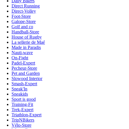
Daily Bikers
Direct Running
Direct-Volley
Foot-Store
Galope-Store
Golf and co
Handball-Store
House of Rugby
La sellerie de Maé
Made in Paradis
Nauti-wave
On-Fight
Padel-Expert
Pecheur-Store
Pet and Garden
Slowood Interior
Smash-Expert
Sneak'In
Sneakids
Sport is good
Training-Fit
Trek-Expert
Triathlon-Expert
TripNBikers
Vélo-Store