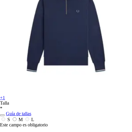
+1
Talla
*
Guía de tallas
S
M
L
Este campo es obligatorio