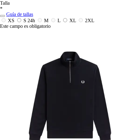
Talla
*
Guía de tallas
XS
S
24h
M
L
XL
2XL
Este campo es obligatorio