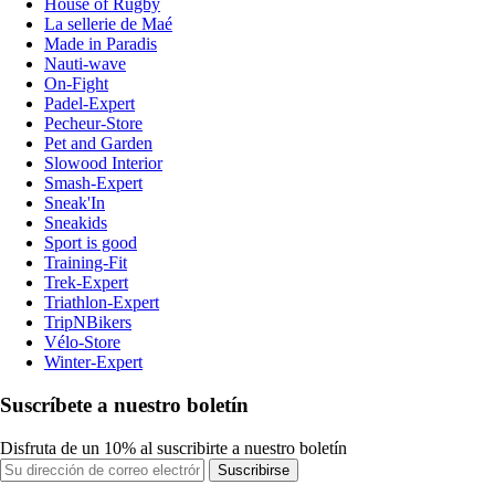
House of Rugby
La sellerie de Maé
Made in Paradis
Nauti-wave
On-Fight
Padel-Expert
Pecheur-Store
Pet and Garden
Slowood Interior
Smash-Expert
Sneak'In
Sneakids
Sport is good
Training-Fit
Trek-Expert
Triathlon-Expert
TripNBikers
Vélo-Store
Winter-Expert
Suscríbete a nuestro boletín
Disfruta de un 10% al suscribirte a nuestro boletín
Suscribirse