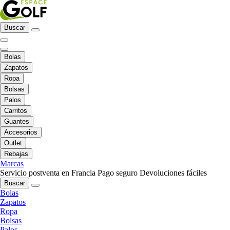
Buscar
Bolas
Zapatos
Ropa
Bolsas
Palos
Carritos
Guantes
Accesorios
Outlet
Rebajas
Marcas
Servicio postventa en Francia
Pago seguro
Devoluciones fáciles
Buscar
Bolas
Zapatos
Ropa
Bolsas
Palos