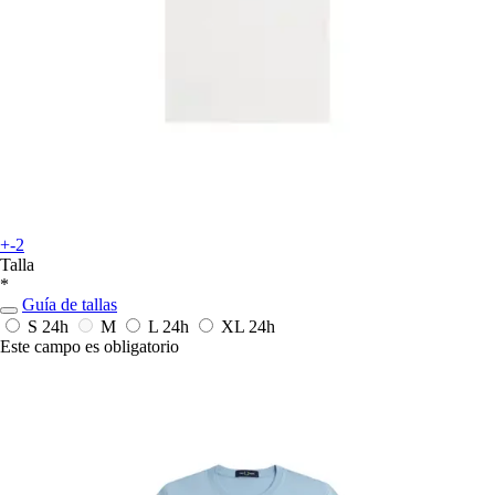
+-2
Talla
*
Guía de tallas
S
24h
M
L
24h
XL
24h
Este campo es obligatorio