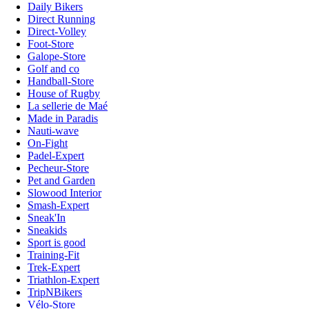
Daily Bikers
Direct Running
Direct-Volley
Foot-Store
Galope-Store
Golf and co
Handball-Store
House of Rugby
La sellerie de Maé
Made in Paradis
Nauti-wave
On-Fight
Padel-Expert
Pecheur-Store
Pet and Garden
Slowood Interior
Smash-Expert
Sneak'In
Sneakids
Sport is good
Training-Fit
Trek-Expert
Triathlon-Expert
TripNBikers
Vélo-Store