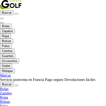
Buscar
Bolas
Zapatos
Ropa
Bolsas
Palos
Carritos
Guantes
Accesorios
Outlet
Rebajas
Marcas
Servicio postventa en Francia
Pago seguro
Devoluciones fáciles
Buscar
Bolas
Zapatos
Ropa
Bolsas
Palos