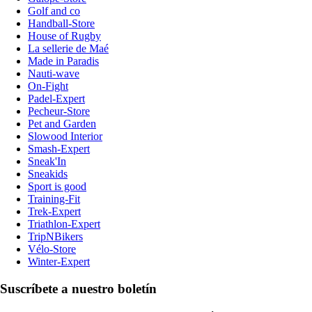
Golf and co
Handball-Store
House of Rugby
La sellerie de Maé
Made in Paradis
Nauti-wave
On-Fight
Padel-Expert
Pecheur-Store
Pet and Garden
Slowood Interior
Smash-Expert
Sneak'In
Sneakids
Sport is good
Training-Fit
Trek-Expert
Triathlon-Expert
TripNBikers
Vélo-Store
Winter-Expert
Suscríbete a nuestro boletín