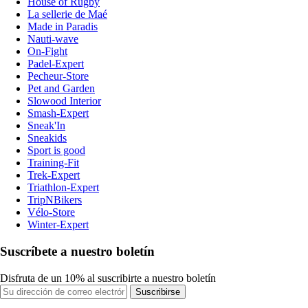
House of Rugby
La sellerie de Maé
Made in Paradis
Nauti-wave
On-Fight
Padel-Expert
Pecheur-Store
Pet and Garden
Slowood Interior
Smash-Expert
Sneak'In
Sneakids
Sport is good
Training-Fit
Trek-Expert
Triathlon-Expert
TripNBikers
Vélo-Store
Winter-Expert
Suscríbete a nuestro boletín
Disfruta de un 10% al suscribirte a nuestro boletín
Suscribirse