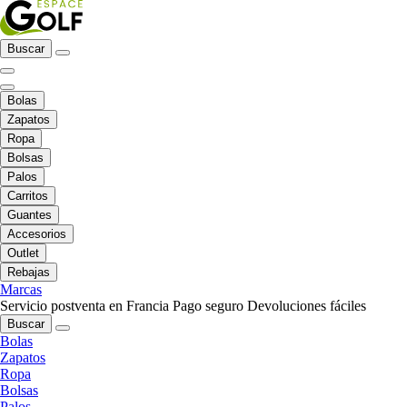
Buscar
Bolas
Zapatos
Ropa
Bolsas
Palos
Carritos
Guantes
Accesorios
Outlet
Rebajas
Marcas
Servicio postventa en Francia
Pago seguro
Devoluciones fáciles
Buscar
Bolas
Zapatos
Ropa
Bolsas
Palos