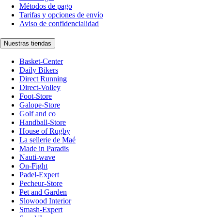
Métodos de pago
Tarifas y opciones de envío
Aviso de confidencialidad
Nuestras tiendas
Basket-Center
Daily Bikers
Direct Running
Direct-Volley
Foot-Store
Galope-Store
Golf and co
Handball-Store
House of Rugby
La sellerie de Maé
Made in Paradis
Nauti-wave
On-Fight
Padel-Expert
Pecheur-Store
Pet and Garden
Slowood Interior
Smash-Expert