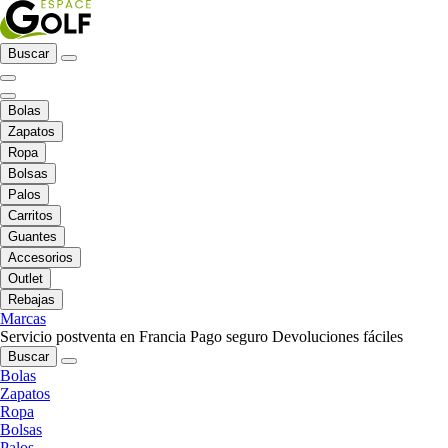
Buscar
Bolas
Zapatos
Ropa
Bolsas
Palos
Carritos
Guantes
Accesorios
Outlet
Rebajas
Marcas
Servicio postventa en Francia
Pago seguro
Devoluciones fáciles
Buscar
Bolas
Zapatos
Ropa
Bolsas
Palos