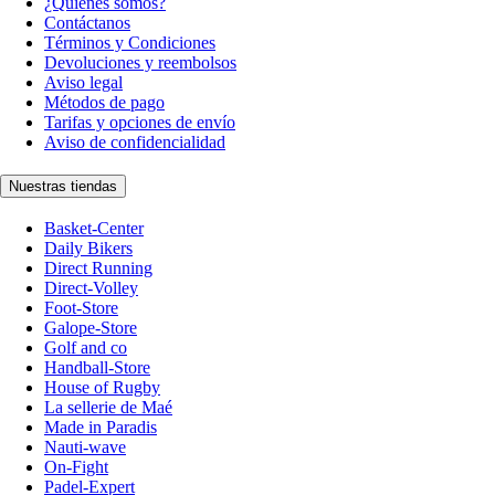
¿Quiénes somos?
Contáctanos
Términos y Condiciones
Devoluciones y reembolsos
Aviso legal
Métodos de pago
Tarifas y opciones de envío
Aviso de confidencialidad
Nuestras tiendas
Basket-Center
Daily Bikers
Direct Running
Direct-Volley
Foot-Store
Galope-Store
Golf and co
Handball-Store
House of Rugby
La sellerie de Maé
Made in Paradis
Nauti-wave
On-Fight
Padel-Expert