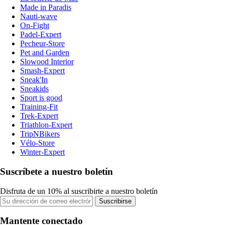
Made in Paradis
Nauti-wave
On-Fight
Padel-Expert
Pecheur-Store
Pet and Garden
Slowood Interior
Smash-Expert
Sneak'In
Sneakids
Sport is good
Training-Fit
Trek-Expert
Triathlon-Expert
TripNBikers
Vélo-Store
Winter-Expert
Suscríbete a nuestro boletín
Disfruta de un 10% al suscribirte a nuestro boletín
Suscribirse
Mantente conectado