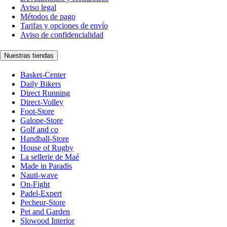
Aviso legal
Métodos de pago
Tarifas y opciones de envío
Aviso de confidencialidad
Nuestras tiendas
Basket-Center
Daily Bikers
Direct Running
Direct-Volley
Foot-Store
Galope-Store
Golf and co
Handball-Store
House of Rugby
La sellerie de Maé
Made in Paradis
Nauti-wave
On-Fight
Padel-Expert
Pecheur-Store
Pet and Garden
Slowood Interior