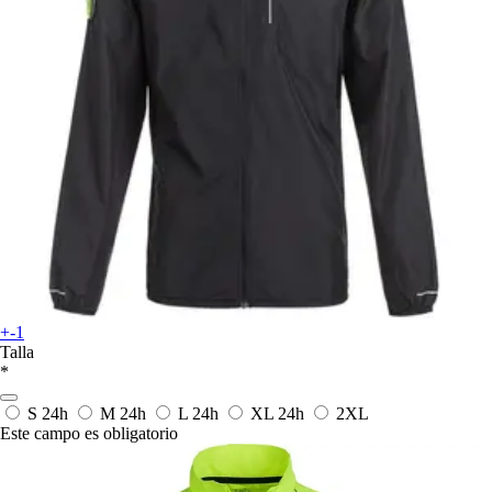
+-1
Talla
*
S
24h
M
24h
L
24h
XL
24h
2XL
Este campo es obligatorio