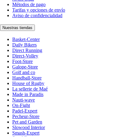
Métodos de pago
Tarifas y opciones de envío
Aviso de confidencialidad
Nuestras tiendas
Basket-Center
Daily Bikers
Direct Running
Direct-Volley
Foot-Store
Galope-Store
Golf and co
Handball-Store
House of Rugby
La sellerie de Maé
Made in Paradis
Nauti-wave
On-Fight
Padel-Expert
Pecheur-Store
Pet and Garden
Slowood Interior
Smash-Expert