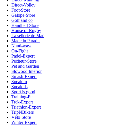
Direct-Volley
Foot-Store
Galope-Store
Golf and co
Handball-Store
House of Rugby
La sellerie de Maé
Made in Paradis
Nauti-wave
On-Fight
Padel-Expert
Pecheur-Store
Pet and Garden
Slowood Interior
Smash-Expert
Sneak'In
Sneakids
Sport is good
Training-Fit
Trek-Expert
Triathlon-Expert
TripNBikers
Vélo-Store
Winter-Expert