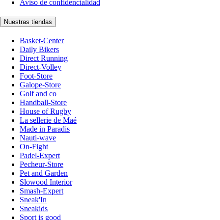
Aviso de confidencialidad
Nuestras tiendas
Basket-Center
Daily Bikers
Direct Running
Direct-Volley
Foot-Store
Galope-Store
Golf and co
Handball-Store
House of Rugby
La sellerie de Maé
Made in Paradis
Nauti-wave
On-Fight
Padel-Expert
Pecheur-Store
Pet and Garden
Slowood Interior
Smash-Expert
Sneak'In
Sneakids
Sport is good