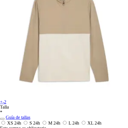
+-2
Talla
*
Guía de tallas
XS
24h
S
24h
M
24h
L
24h
XL
24h