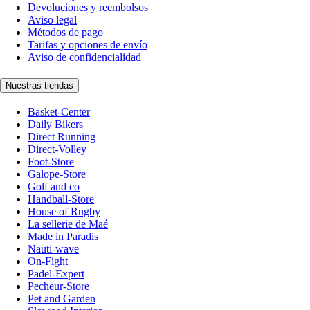
Devoluciones y reembolsos
Aviso legal
Métodos de pago
Tarifas y opciones de envío
Aviso de confidencialidad
Nuestras tiendas
Basket-Center
Daily Bikers
Direct Running
Direct-Volley
Foot-Store
Galope-Store
Golf and co
Handball-Store
House of Rugby
La sellerie de Maé
Made in Paradis
Nauti-wave
On-Fight
Padel-Expert
Pecheur-Store
Pet and Garden