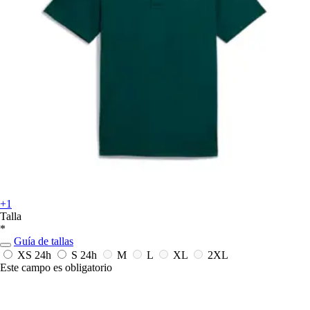
+1
Talla
*
Guía de tallas
XS
24h
S
24h
M
L
XL
2XL
Este campo es obligatorio