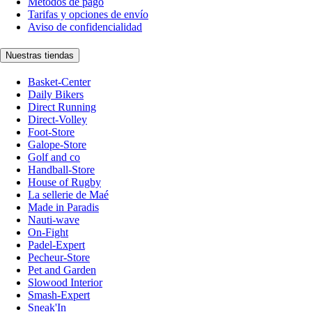
Métodos de pago
Tarifas y opciones de envío
Aviso de confidencialidad
Nuestras tiendas
Basket-Center
Daily Bikers
Direct Running
Direct-Volley
Foot-Store
Galope-Store
Golf and co
Handball-Store
House of Rugby
La sellerie de Maé
Made in Paradis
Nauti-wave
On-Fight
Padel-Expert
Pecheur-Store
Pet and Garden
Slowood Interior
Smash-Expert
Sneak'In