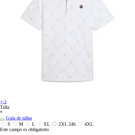
+-2
Talla
*
Guía de tallas
S
M
L
XL
2XL
24h
4XL
Este campo es obligatorio