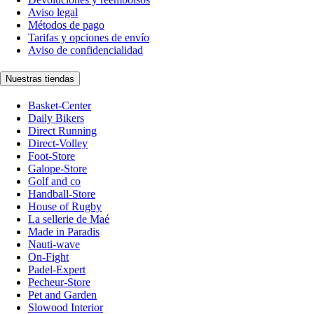
Aviso legal
Métodos de pago
Tarifas y opciones de envío
Aviso de confidencialidad
Nuestras tiendas
Basket-Center
Daily Bikers
Direct Running
Direct-Volley
Foot-Store
Galope-Store
Golf and co
Handball-Store
House of Rugby
La sellerie de Maé
Made in Paradis
Nauti-wave
On-Fight
Padel-Expert
Pecheur-Store
Pet and Garden
Slowood Interior