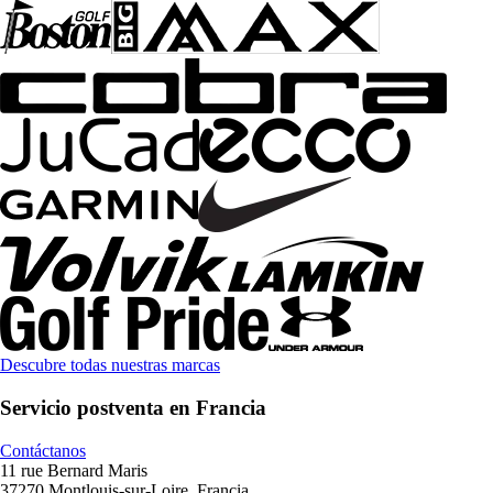
Descubre todas nuestras marcas
Servicio postventa en Francia
Contáctanos
11 rue Bernard Maris
37270 Montlouis-sur-Loire, Francia