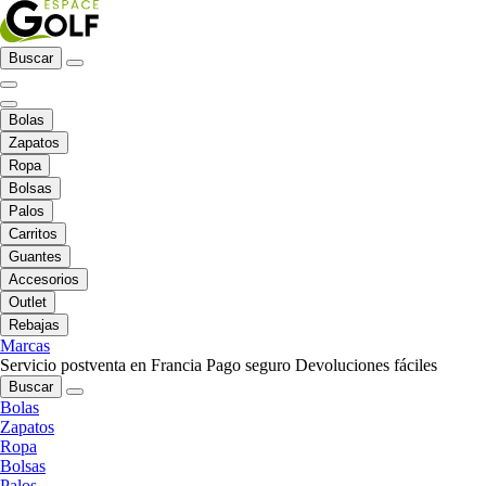
Buscar
Bolas
Zapatos
Ropa
Bolsas
Palos
Carritos
Guantes
Accesorios
Outlet
Rebajas
Marcas
Servicio postventa en Francia
Pago seguro
Devoluciones fáciles
Buscar
Bolas
Zapatos
Ropa
Bolsas
Palos