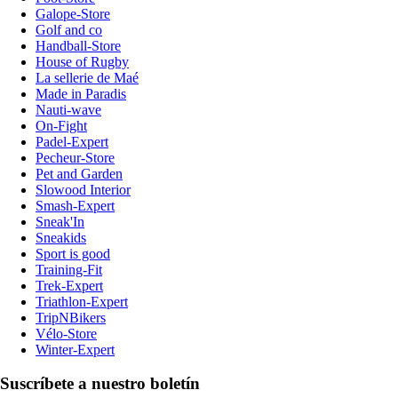
Galope-Store
Golf and co
Handball-Store
House of Rugby
La sellerie de Maé
Made in Paradis
Nauti-wave
On-Fight
Padel-Expert
Pecheur-Store
Pet and Garden
Slowood Interior
Smash-Expert
Sneak'In
Sneakids
Sport is good
Training-Fit
Trek-Expert
Triathlon-Expert
TripNBikers
Vélo-Store
Winter-Expert
Suscríbete a nuestro boletín