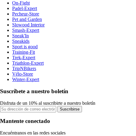
On-Fight
Padel-Expert
Pecheur-Store
Pet and Garden
Slowood Interior
Smash-Expert
Sneak'In
Sneakids
Sport is good
Training-Fit
Trek-Expert
Triathlon-Expert
TripNBikers
Vélo-Store
Winter-Expert
Suscríbete a nuestro boletín
Disfruta de un 10% al suscribirte a nuestro boletín
Suscribirse
Mantente conectado
Encuéntranos en las redes sociales