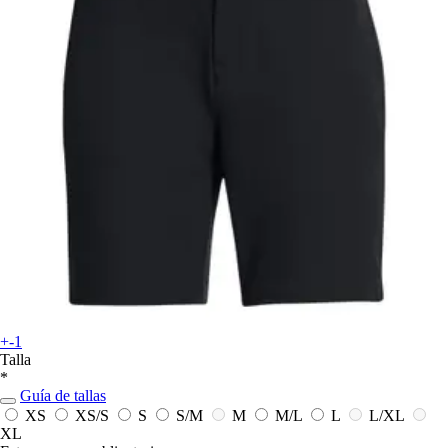
+-1
Talla
*
Guía de tallas
XS
XS/S
S
S/M
M
M/L
L
L/XL
XL