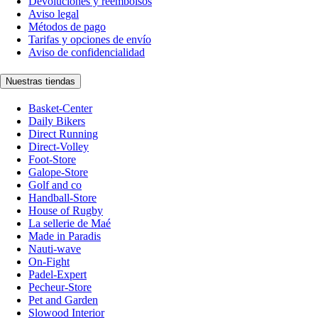
Devoluciones y reembolsos
Aviso legal
Métodos de pago
Tarifas y opciones de envío
Aviso de confidencialidad
Nuestras tiendas
Basket-Center
Daily Bikers
Direct Running
Direct-Volley
Foot-Store
Galope-Store
Golf and co
Handball-Store
House of Rugby
La sellerie de Maé
Made in Paradis
Nauti-wave
On-Fight
Padel-Expert
Pecheur-Store
Pet and Garden
Slowood Interior