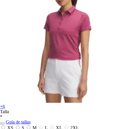
+6
Talla
*
Guía de tallas
XS
S
M
L
XL
2XL